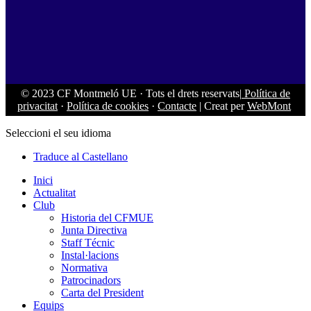
© 2023 CF Montmeló UE
·
Tots el drets reservats|
Política de
privacitat
·
Política de cookies
·
Contacte
| Creat per
WebMont
Seleccioni el seu idioma
Traduce al Castellano
Inici
Actualitat
Club
Historia del CFMUE
Junta Directiva
Staff Técnic
Instal·lacions
Normativa
Patrocinadors
Carta del President
Equips