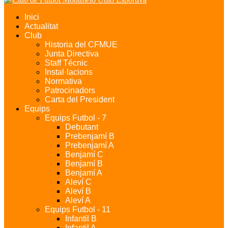
Inici
Actualitat
Club
Historia del CFMUE
Junta Directiva
Staff Técnic
Instal·lacions
Normativa
Patrocinadors
Carta del President
Equips
Equips Futbol - 7
Debutant
Prebenjamí B
Prebenjamí A
Benjamí C
Benjamí B
Benjamí A
Aleví C
Aleví B
Aleví A
Equips Futbol - 11
Infantil B
Infantil A