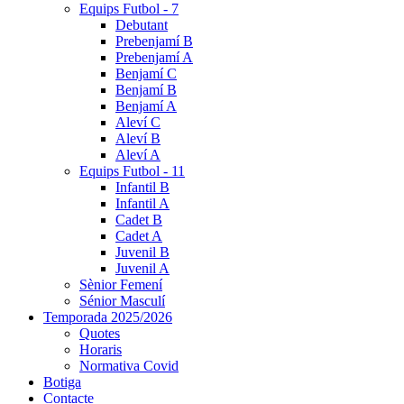
Equips Futbol - 7
Debutant
Prebenjamí B
Prebenjamí A
Benjamí C
Benjamí B
Benjamí A
Aleví C
Aleví B
Aleví A
Equips Futbol - 11
Infantil B
Infantil A
Cadet B
Cadet A
Juvenil B
Juvenil A
Sènior Femení
Sénior Masculí
Temporada 2025/2026
Quotes
Horaris
Normativa Covid
Botiga
Contacte