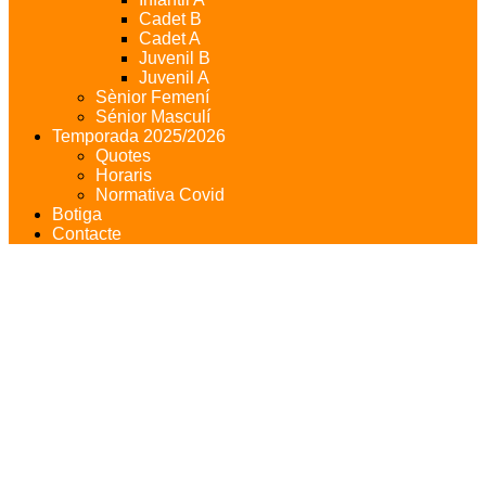
Cadet B
Cadet A
Juvenil B
Juvenil A
Sènior Femení
Sénior Masculí
Temporada 2025/2026
Quotes
Horaris
Normativa Covid
Botiga
Contacte
JUVENIL - B
Primera Divisió - Grup 36