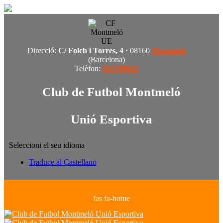
Direcció:
C/ Folch i Torres, 4 ·
08160
Montmeló
(Barcelona)
Telèfon:
935799022
Club de Futbol Montmeló
Unió Esportiva
Seleccioni el seu idioma
Traduce al Castellano
fas fa-home