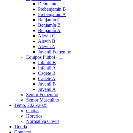
Debutante
Prebenjamín B
Prebenjamín A
Benjamín C
Benjamín B
Benjamín A
Alevín C
Alevín B
Alevín A
Juvenil Femenino
Equipos Fútbol - 11
Infantil B
Infantil A
Cadete B
Cadete A
Juvenil B
Juvenil A
Sénior Femenino
Sénior Masculino
Temp. 2025/2025
Cuotas
Horarios
Normativa Covid
Tienda
Contacto