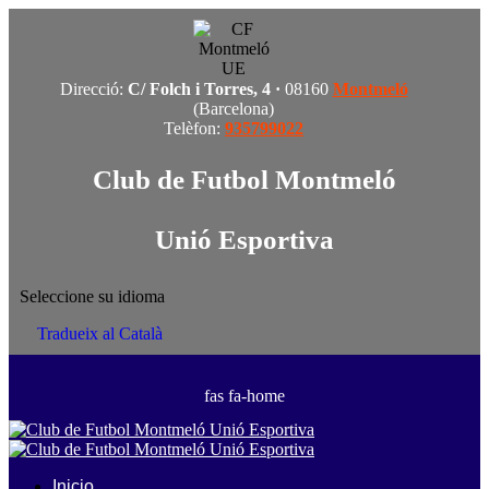
Direcció:
C/ Folch i Torres, 4 ·
08160
Montmeló
(Barcelona)
Telèfon:
935799022
Club de Futbol Montmeló
Unió Esportiva
Seleccione su idioma
Tradueix al Català
fas fa-home
Inicio