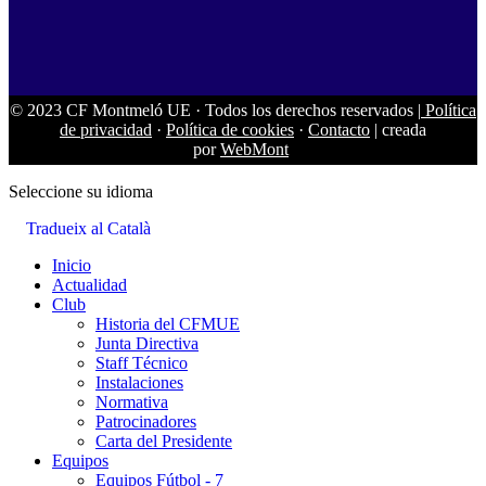
© 2023 CF Montmeló UE
·
Todos los derechos reservados |
Política
de privacidad
·
Política de cookies
·
Contacto
| creada
por
WebMont
Seleccione su idioma
Tradueix al Català
Inicio
Actualidad
Club
Historia del CFMUE
Junta Directiva
Staff Técnico
Instalaciones
Normativa
Patrocinadores
Carta del Presidente
Equipos
Equipos Fútbol - 7